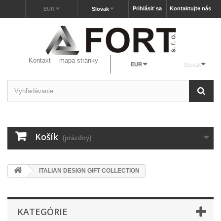
Prihlásiť sa
Kontaktujte nás
EUR
Slovak
Kontakt
mapa stránky
EUR
Slovak
Košík
(prázdny)
ITALIAN DESIGN GIFT COLLECTION
KATEGÓRIE