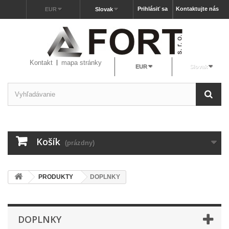
Prihlásiť sa
Kontaktujte nás
EUR
Slovak
Kontakt
mapa stránky
EUR
Slovak
Košík
(prázdny)
PRODUKTY
DOPLNKY
DOPLNKY