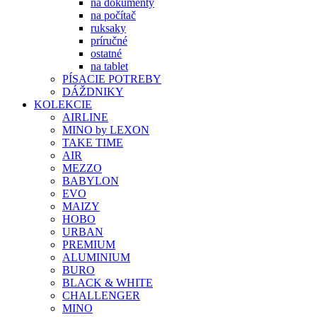
na dokumenty
na počítač
ruksaky
príručné
ostatné
na tablet
PÍSACIE POTREBY
DÁŽDNIKY
KOLEKCIE
AIRLINE
MINO by LEXON
TAKE TIME
AIR
MEZZO
BABYLON
EVO
MAIZY
HOBO
URBAN
PREMIUM
ALUMINIUM
BURO
BLACK & WHITE
CHALLENGER
MINO