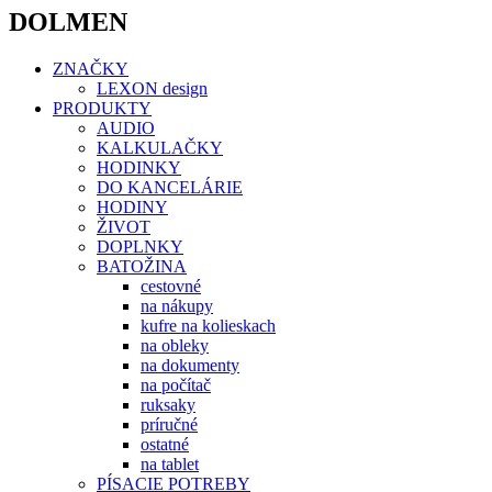
DOLMEN
ZNAČKY
LEXON design
PRODUKTY
AUDIO
KALKULAČKY
HODINKY
DO KANCELÁRIE
HODINY
ŽIVOT
DOPLNKY
BATOŽINA
cestovné
na nákupy
kufre na kolieskach
na obleky
na dokumenty
na počítač
ruksaky
príručné
ostatné
na tablet
PÍSACIE POTREBY