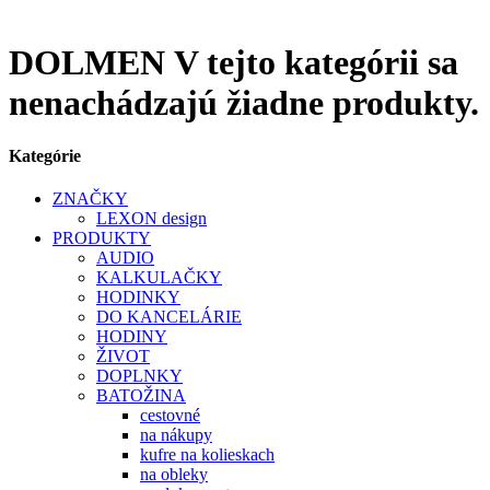
DOLMEN
V tejto kategórii sa
nenachádzajú žiadne produkty.
Kategórie
ZNAČKY
LEXON design
PRODUKTY
AUDIO
KALKULAČKY
HODINKY
DO KANCELÁRIE
HODINY
ŽIVOT
DOPLNKY
BATOŽINA
cestovné
na nákupy
kufre na kolieskach
na obleky