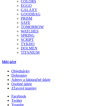
COLORS
EGGO
GALAXY
GOODBAG
PRISM
SAFE
TOMORROW
WATCHES
SPRING
SCRIPT
TYKHO
DOLMEN
TITANIUM
Môj účet
Objednávky
Dobropisy
Adresy a fakturačné údaje
Osobné údaje
Zľavové kupóny
Facebook
Twitter
Youtube