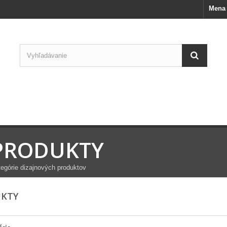
Mena 
PRODUKTY
egórie dizajnových produktov
UKTY