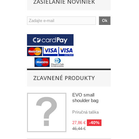
ZASIELANIE NOVINIEK
Ok
ZĽAVNENÉ PRODUKTY
EVO small
shoulder bag
Príručná taška
-40%
27,86 €
46,44 €