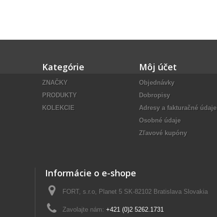
Kategórie
Môj účet
ZNAČKY
Objednávky
PRODUKTY
Dobropisy
KOLEKCIE
Adresy a fakturačné údaje
Osobné údaje
Zľavové kupóny
Informácie o e-shope
FORT, s.r.o, Planet 5 SK-82102 Bratislava Slovakia
Zavolajte nám:
+421 (0)2 5262.1731