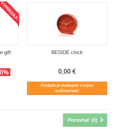
VÝPREDAJ!
 gift
BESIDE clock
0,00 €
50%
Produkt je dostupný s inými
možnosťami
Porovnať (
0
)