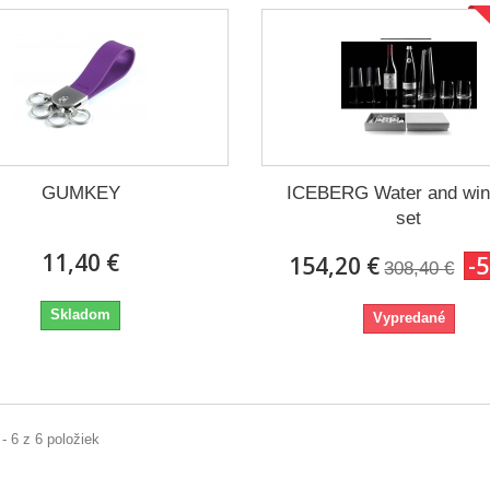
GUMKEY
ICEBERG Water and wine
set
11,40 €
154,20 €
-
308,40 €
Skladom
Vypredané
 - 6 z 6 položiek