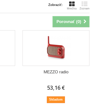
Zobraziť:
Mriežka
Zoznam
Porovnať (
0
)
MEZZO radio
53,16 €
Skladom