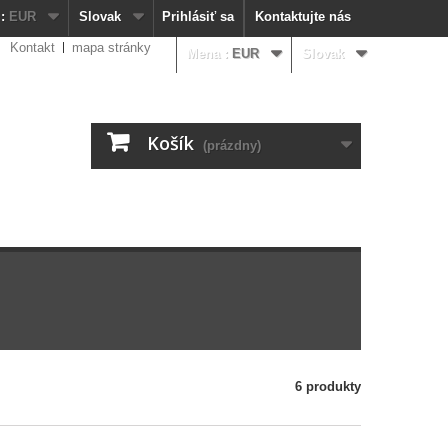
:
EUR
Slovak
Prihlásiť sa
Kontaktujte nás
Kontakt
mapa stránky
Mena :
EUR
Slovak
Košík
(prázdny)
6 produkty